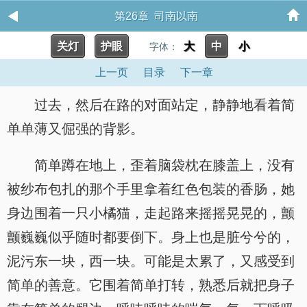
第26章 司南以南
关灯
护眼
大
中
小
字体：
上一页
目录
下一章
过去，然后在路的对面站定，静静地看着简
单单薄又倔强的背影。
简单蹲在地上，歪着脑袋枕在膝盖上，没有
被纱布包扎的那个手里拿着红色包装的香肠，她
身边围着一只小橘猫，走起路来摇摇晃晃的，颤
颤巍巍似乎随时都要倒下。身上也是脏兮兮的，
泥污东一块，西一块。可能是太累了，又感受到
简单的善意。它围着简单打转，熟悉后就把身子