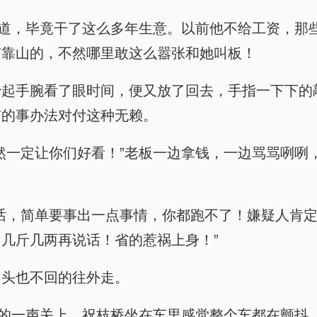
知道，毕竟干了这么多年生意。以前他不给工资，那
有靠山的，不然哪里敢这么嚣张和她叫板！
抬起手腕看了眼时间，便又放了回去，手指一下下的
有的事办法对付这种无赖。
然一定让你们好看！”老板一边拿钱，一边骂骂咧咧
话，简单要事出一点事情，你都跑不了！嫌疑人肯
几斤几两再说话！省的惹祸上身！”
，头也不回的往外走。
咚的一声关上，祝枝桥坐在车里感觉整个车都在颤抖