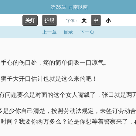
第26章 司南以南
关灯
护眼
大
中
小
字体：
上一章
目录
下一页
的手心的伤口处，疼的简单倒吸一口凉气。
？狮子大开口估计也就是这么来的吧！
朵有问题要么是对面的这个女人嘴瓢了，张口就是两
多是少你自己清楚，按照劳动法规定，未签订劳动
长时间？我要你两万多么？还是你想等着警察来了，