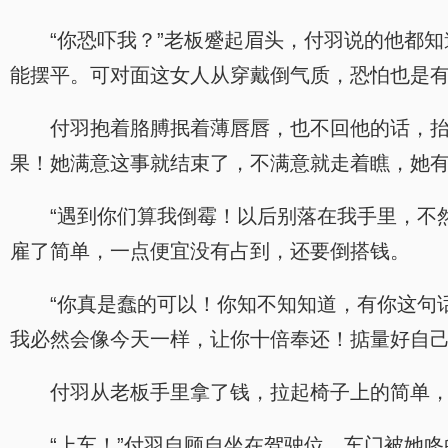
“你恐吓我？”老板蹙起眉头，付羽说的他都
能摆平。可对面这女人从穿戴倒气质，恐怕也是
付羽抱着胳膊抿着薄唇唇，也不回他的话，
果！她满意这事就结束了，不满意就走着瞧，她
“遇到你们算我倒霉！以后别落在我手里，不
雇了简单，一点便宜没有占到，还要倒搭钱。
“你真是蠢的可以！你知不知知道，有你这句
我必然会像今天一样，让你十倍奉还！掂量好自己
付羽从老板手里拿了钱，拉起椅子上的简单
“上车！”付羽自顾自坐在驾驶位，车门被她