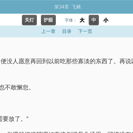
第34章 飞糖
关灯
护眼
大
中
小
字体：
上一章
目录
下一页
，便没人愿意再回到以前吃那些寡淡的东西了。再说
刻也不敢懈怠。
需要放了。”