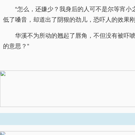
“怎么，还嫌少？我身后的人可不是尔等宵小
低了嗓音，却道出了阴狠的劲儿，恐吓人的效果
华溪不为所动的翘起了唇角，不但没有被吓唬
的意思？”
x
x