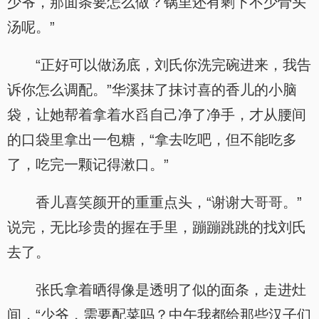
少爷，那面条要怎么做？锅里还有剩下不少骨头
汤呢。”
“正好可以做汤底，刘氏你洗完碗进来，我告
诉你怎么调配。”华溪抹了抹讨喜的香儿的小脑
袋，让她帮着拿着水舀自己净了净手，才从腰间
的口袋里拿出一包糖，“拿去吃吧，但不能吃多
了，吃完一颗记得漱口。”
香儿喜笑颜开的重重点头，“谢谢大哥哥。”
说完，无比珍贵的握在手里，蹦蹦跳跳的找刘氏
去了。
张氏拿着晒得像是透明了似的面条，走进灶
间，“少爷，需要配菜吗？中午我都给那些汉子们