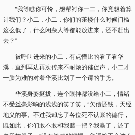
“我等瞧你可怜，想帮衬你一二，你竟想着算
计我们？小二，小二，你们的茶楼什么时候门槛
这么低了，什么闲杂人等都能放进来，还不赶出
去？”
被呼叫进来的小二，有点懵比的看了看华
溪，直到耳边再次传来不耐烦的催促声，小二才
一脸为难的对着华溪比划了一个请的手势。
华溪身姿挺拔，连个眼神都没给小二，情绪
不受丝毫影响的浅浅的笑了笑，“欠债还钱，天经
地义的事。不过我却忘了各位死不认账的德行，
既如此，你们敢不敢和我赌一把？我赢了，还了