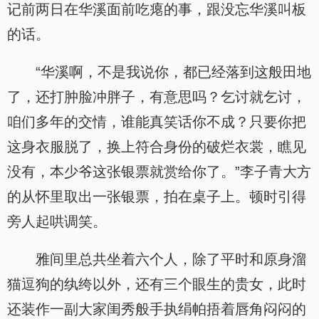
记前两日在华溪面前吃瘪的事，跟没忘华溪叫板
的话。
“华溪啊，不是我说你，都已经落到这般田地
了，还打肿脸冲胖子，有意思吗？乞讨就乞讨，
咱们多年的交情，谁能真笑话你不成？只要你把
这身衣服脱了，换上符合身份的破烂衣裳，瞧见
没有，本少爷这张银票就赏给你了。”李子青大方
的从怀里取出一张银票，拍在桌子上。顿时引得
旁人起哄调笑。
雅间里总共坐着六个人，除了平时和原身溜
猫逗狗的纨绔以外，还有三个眼生的贵女，此时
还装作一副大家闺秀般手执绢帕捂着唇角闷闷的