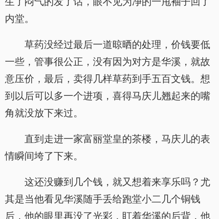
生了闷气的发了话，眼不见为净的一甩袖子回了
内堂。
草药没经过最后一道晾晒的处理，价钱要低
一些，管事很公正，没有因为对方是华溪，就故
意压价，最后，卖得几样草药到手五百文钱。想
到以后可以多一个进项，喜得马庆儿翘起来的嘴
角就没放下来过。
直到走进一家富丽堂皇的茶楼，马庆儿的表
情瞬间垮了下来。
这还没赚到几个钱，就又想着来享乐吗？尤
其是当他看见华溪随手丢给跑堂小二几个铜钱
后，他的眼里再没了光彩，盯着华溪的后背，他