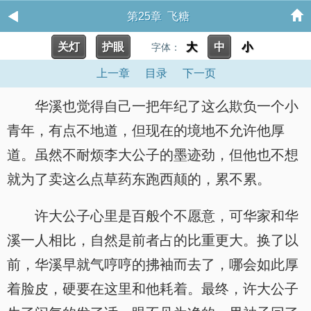
第25章 飞糖
关灯
护眼
大
中
小
字体：
上一章
目录
下一页
华溪也觉得自己一把年纪了这么欺负一个小
青年，有点不地道，但现在的境地不允许他厚
道。虽然不耐烦李大公子的墨迹劲，但他也不想
就为了卖这么点草药东跑西颠的，累不累。
许大公子心里是百般个不愿意，可华家和华
溪一人相比，自然是前者占的比重更大。换了以
前，华溪早就气哼哼的拂袖而去了，哪会如此厚
着脸皮，硬要在这里和他耗着。最终，许大公子