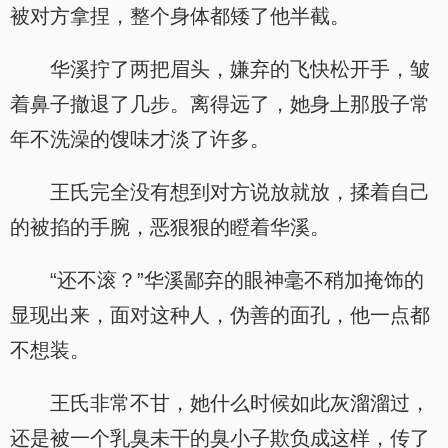
被对方拿捏，整个身体都矮了他半截。
华溪拧了两把眉头，嫌弃的飞快松开手，皱
着鼻子撤退了几步。离得远了，她身上那股子常
年不洗澡的馊味才淡了许多。
王氏完全没有想到对方说放就放，揉着自己
的被掐的手腕，恶狠狠的瞪着华溪。
“还不滚？”华溪鄙弃的眼神毫不稍加掩饰的
显现出来，面对这种人，伪善的面孔，他一点都
不想装。
王氏非常不甘，她什么时候如此灰溜溜过，
还是被一个乳臭未干的臭小子欺负成这样，传了