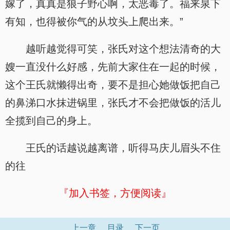
嫁了，真真是狼子野心啊，太恶毒了。福来泉下
有知，也得被你气的从坟头上爬出来。”
越听越觉得可笑，张氏对这个想法清奇的大
嫂一直没什么好感，先前大家住在一起的时候，
这个王氏就懒得出奇，要不是担心她做饭把自己
的鼻涕口水抹进锅里，张氏才不会把做饭的活儿
全揽到自己的身上。
王氏的话越说越离谱，听得马庆儿眉头不住
的往
『加入书签，方便阅读』
上一章
目录
下一页