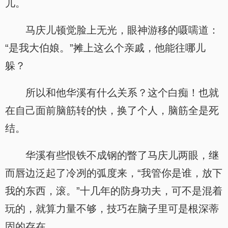
儿。
马庆儿顿觉脸上无光，眼神游移的嗫嚅道：
“是我大伯娘。”摊上这么个亲戚，他能往哪儿
躲？
所以和他华溪有什么关系？这个白痴！也就
在自己面前脑筋转的快，换了个人，脑筋全是死
结。
华溪有些恨铁不成钢的瞥了马庆儿两眼，继
而唇边泛起了冷冽的弧度来，“我管你是谁，放下
我的东西，滚。”十几年的防身功夫，可不是混着
玩的，就算力量不够，技巧在脑子里可是根深蒂
固的存在。