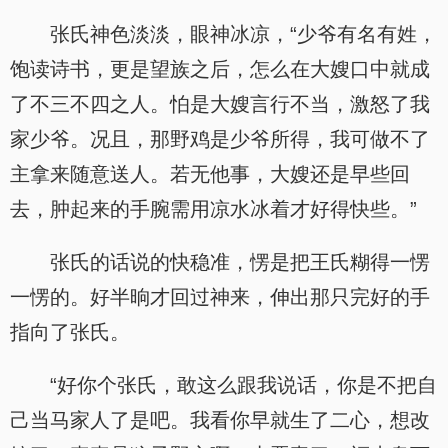
张氏神色淡淡，眼神冰凉，“少爷有名有姓，
饱读诗书，更是望族之后，怎么在大嫂口中就成
了不三不四之人。怕是大嫂言行不当，激怒了我
家少爷。况且，那野鸡是少爷所得，我可做不了
主拿来随意送人。若无他事，大嫂还是早些回
去，肿起来的手腕需用凉水冰着才好得快些。”
张氏的话说的快稳准，愣是把王氏糊得一愣
一愣的。好半晌才回过神来，伸出那只完好的手
指向了张氏。
“好你个张氏，敢这么跟我说话，你是不把自
己当马家人了是吧。我看你早就生了二心，想改