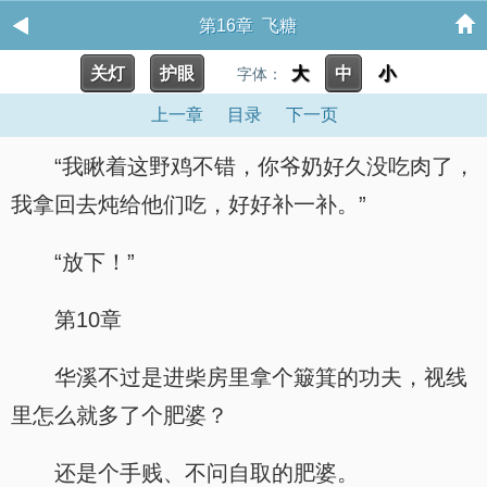
第16章 飞糖
关灯
护眼
大
中
小
字体：
上一章
目录
下一页
“我瞅着这野鸡不错，你爷奶好久没吃肉了，
我拿回去炖给他们吃，好好补一补。”
“放下！”
第10章
华溪不过是进柴房里拿个簸箕的功夫，视线
里怎么就多了个肥婆？
还是个手贱、不问自取的肥婆。