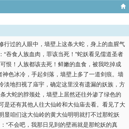
修行过的人眼中，墙壁上这条大蛇，身上的血腥气
“吞食人族血肉，罪该当死！”蛇妖看见儒道圣者
族可恨！人族都该去死！鲜嫩的血食，被我吃掉成
圣者神色冰冷，手起剑落，墙壁上多了一道剑痕。墙
冷淡地扫视了庙宇，确定这里没有遗漏的妖族，方
那条大蛇的脖颈处，墙壁上居然还往外渗了绿色的
，可是还有其他人往大仙岭和大仙庙去看。看见了大
是明显咱们这大仙岭的黄大仙明明就打不过那蛇妖
：“不会吧，我那日见到的壁画就是那蛇妖的真