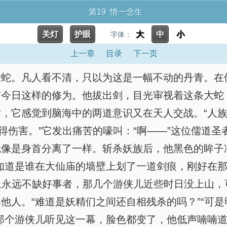
第19 情一念生
关灯
护眼
大
中
小
字体：
上一章
目录
下一页
大蛇。凡人看不清，只以为这是一幅不动的丹青。在
今日这样的修为。他拔出剑，目光审视着这条大蛇：
，它感觉到脑海中的两道意识又在天人交战。“人
不得伤害。”它发出痛苦的嚎叫：“啊——”这位儒道
就像是身首分离了一样。斩杀妖族后，他黑色的眸子
知道是谁在大仙庙的墙壁上划了一道剑痕，刚好在
世上永远不缺好事者，那几个游侠儿近些时日没上山
他人。“难道是妖精们之间还自相残杀的吗？”“可
那个游侠儿听见这一幕，脸色都变了，他低声喃喃道