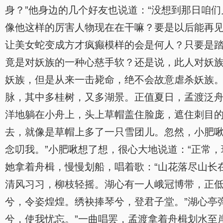
身？”他身边的几个好友也说道：“没想到那日咱们
像他这样的厉害人物现在在干嘛？要是以后能再见
让美女蛇变成方才疯癫模样的会是何人？只要是
竟是对妖族的一种心慈手软？还是说，此人对妖
妖族，但是从来一击毙命，绝不会故意虐杀妖族。
脉，其中多桂树，又多湖景。正值夏日，孟渡泛
洋地躺在小舟上，头上草帽盖住脸庞，遮住刺目
去，就像是草帽上多了一只雪团儿。忽然，小肥啾
念叨我。”小肥啾想了想，很心大地说道：“正常
她拿着舟楫，慢慢划船，唱着歌：“山花落尽山长
清风习习，柳枝轻摇。湖心有一人峨冠博带，正低
兮，令姿煌煌。绣袂捧琴兮，登君子堂。”湖心亭
兮，使我忧忘。”一曲唱罢，孟渡拿着舟楫划水至