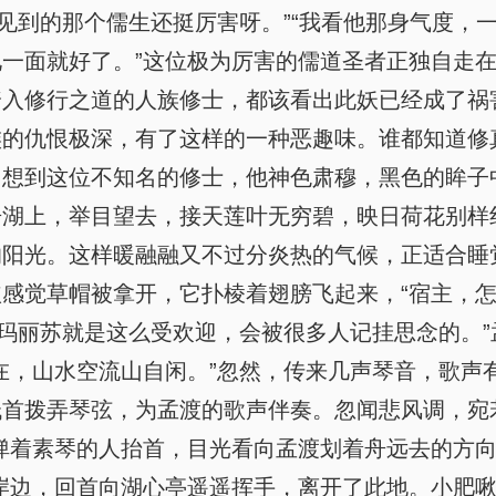
见到的那个儒生还挺厉害呀。”“我看他那身气度，
一面就好了。”这位极为厉害的儒道圣者正独自走
踏入修行之道的人族修士，都该看出此妖已经成了祸
族的仇恨极深，有了这样的一种恶趣味。谁都知道修
想到这位不知名的修士，他神色肃穆，黑色的眸子
舟湖上，举目望去，接天莲叶无穷碧，映日荷花别样
的阳光。这样暖融融又不过分炎热的气候，正适合睡
感觉草帽被拿开，它扑棱着翅膀飞起来，“宿主，怎
，玛丽苏就是这么受欢迎，会被很多人记挂思念的。
在，山水空流山自闲。”忽然，传来几声琴音，歌声
首拨弄琴弦，为孟渡的歌声伴奏。忽闻悲风调，宛
弹着素琴的人抬首，目光看向孟渡划着舟远去的方向
岸边，回首向湖心亭遥遥挥手，离开了此地。小肥啾