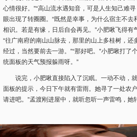
心情很好。”“高山流水遇知音，可是人生知己难
眼出现了转圈圈。“既然是幸事，为什么宿主不去
相识。若是有缘，日后自会再见。”小肥啾飞得有
“往广南府的南山山脉去，那里的山上多桂树，还
经过，当然要前去一游。”“那好吧。”小肥啾打
统面板的天气预报躲雨呀。”
说完，小肥啾直接陷入了沉眠。一动不动，
面板的提示，今日下午就有雷雨。她寻了一处农户
请进吧。”孟渡刚进屋中，就听忽听一声雷鸣，她
x