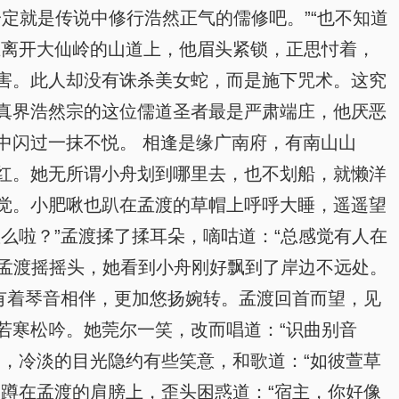
一定就是传说中修行浩然正气的儒修吧。”“也不知道
在离开大仙岭的山道上，他眉头紧锁，正思忖着，
害。此人却没有诛杀美女蛇，而是施下咒术。这究
真界浩然宗的这位儒道圣者最是严肃端庄，他厌恶
中闪过一抹不悦。 相逢是缘广南府，有南山山
红。她无所谓小舟划到哪里去，也不划船，就懒洋
觉。小肥啾也趴在孟渡的草帽上呼呼大睡，遥遥望
么啦？”孟渡揉了揉耳朵，嘀咕道：“总感觉有人在
”孟渡摇摇头，她看到小舟刚好飘到了岸边不远处。
有着琴音相伴，更加悠扬婉转。孟渡回首而望，见
若寒松吟。她莞尔一笑，改而唱道：“识曲别音
，冷淡的目光隐约有些笑意，和歌道：“如彼萱草
蹲在孟渡的肩膀上，歪头困惑道：“宿主，你好像