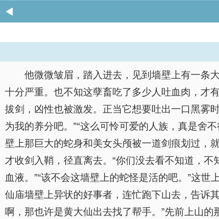
他微微皱眉，踏入进去，见到墙壁上有一条
十分严重。也不知这孽畜吃了多少人吐血肉，才有
拔剑，凶性也被激发。正当它想要吐出一口黑雾时
为我的养分吧。”“这么可怜可爱的人族，真是舍
壁上那巨大的蛇身和美女头颅被一道剑痕划过，
才收剑入鞘，径直离去。“你们没去看不知道，不
血液。”“该不会这墙壁上的蛇怪是活的吧。”这
仙庙墙壁上异状的好事者，连忙跑下山去，告诉其
啊，那也许是黄大仙出去找了帮手。”先前上山的