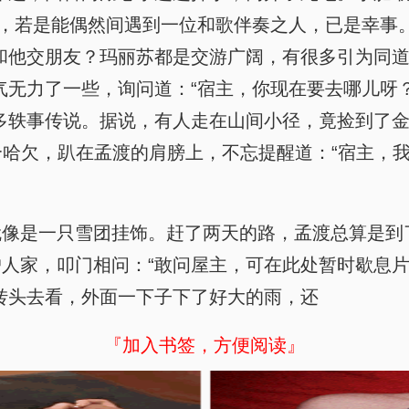
寻，若是能偶然间遇到一位和歌伴奏之人，已是幸事
和他交朋友？玛丽苏都是交游广阔，有很多引为同道
气无力了一些，询问道：“宿主，你现在要去哪儿呀
多轶事传说。据说，有人走在山间小径，竟捡到了
了个哈欠，趴在孟渡的肩膀上，不忘提醒道：“宿主，
就像是一只雪团挂饰。赶了两天的路，孟渡总算是到
人家，叩门相问：“敢问屋主，可在此处暂时歇息片
转头去看，外面一下子下了好大的雨，还
『加入书签，方便阅读』