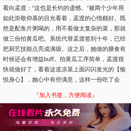
看向孟渡：“这也是长钧的遗憾。”被两个少年用
如此崇敬仰慕的目光看着，孟渡的心情颇好。既
然是配鱼片粥喝的，用不着做太复杂的菜，那就
做三份拍黄瓜吧。系统代替孟渡签到十年，已经
把厨艺技能点亮成满级。这之后，她做的膳食有
时候还会有增益buff。拍黄瓜工序简单，孟渡很
快就做好了，看着这道凉菜上面闪闪发光的【愉
悦身心】，她心中有些满意，这样一份吃了会
『加入书签，方便阅读』
x