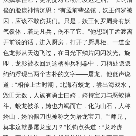
俊的脸庞神情沉思：“有孟前辈坐镇，妖王何罗被
囚，应该不敢伤我们。只是，妖王何罗周身有妖
气覆体，若是凡兵，伤不了它。”他想到了孟渡离
开前说的话，进入厨房，打开了厨具柜。一道金
色龙影从天边飞过，在日光下鳞片闪闪发光。旋
即，龙影被收回到这柄神兵利器中，刀柄处隐隐
约约浮现出两个古朴的文字——屠龙。他低声说
道：“相传上古时期，北海有蛟龙，尝出海戏水，
毁田无数，人族有勇士曰姱，姱持宝刀与恶蛟搏
斗。蛟龙被杀，姱也力竭而亡，化为山石，人称
姱山，姱的佩刀也被称之为屠龙宝刀。”“师兄，
莫非这就是屠龙宝刀？”长钧点头道：“龙吟虎