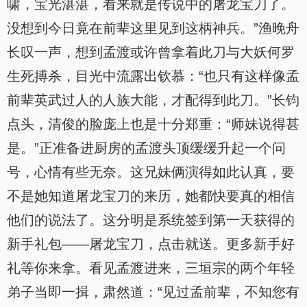
啸，宝光湛湛，看来就是传说中的屠龙宝刀了。
没想到今日竟在前辈这里见到这柄神兵。”渔晚舟
长叹一声，想到孟渡或许曾拿着此刀与大妖何罗
生死搏杀，目光中流露出钦慕：“也只有这样像孟
前辈英武过人的人族大能，才配得到此刀。”长钧
点头，清俊的脸庞上也是十分郑重：“师妹说得甚
是。”正准备进厨房的孟渡头顶缓缓升起一个问
号，心情有些无奈。这兄妹俩演得如此认真，要
不是她知道屠龙宝刀的来历，她都快要真的相信
他们的说法了。这分明是系统签到第一天获得的
新手礼包——屠龙宝刀，点击就送。更多新手好
礼等你来拿。看见孟渡进来，三垣宗的两个年轻
弟子当即一揖，肃然道：“见过孟前辈，不知您有