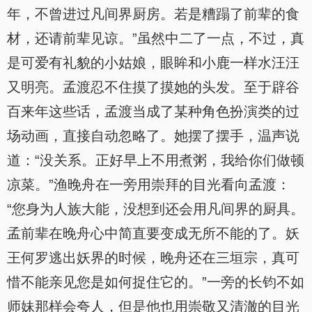
年，不曾进过凡间界厨房。若是糟蹋了前辈的食
材，还请前辈见谅。”虽然中二了一点，不过，真
是可爱有礼貌的小姑娘，眼眸和小鹿一样水汪汪
又明亮。孟渡忍不住摸了摸她的头发。至于辟谷
百来年这些话，孟渡当成了某种角色扮演类的过
场动画，直接自动忽略了。她摆了摆手，温声说
道：“没关系。正好早上不用煮粥，我给你们做顿
凉菜。”渔晚舟在一旁用崇拜的目光看向孟渡：
“您身为人族大能，没想到还会用凡间界的厨具。
孟前辈在晚舟心中简直要变成无所不能的了。妖
王何罗逃出妖界的时候，晚舟还在三垣宗，真可
惜不能亲见您是如何捉住它的。”一旁的长钧不如
师妹那样会夸人，但是他也用崇敬又清澈的目光