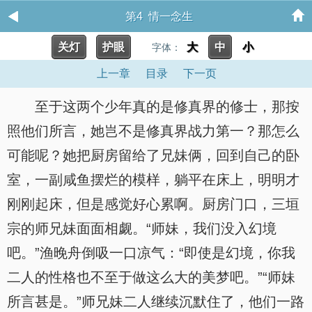
第4 情一念生
关灯
护眼
大
中
小
字体：
上一章
目录
下一页
至于这两个少年真的是修真界的修士，那按
照他们所言，她岂不是修真界战力第一？那怎么
可能呢？她把厨房留给了兄妹俩，回到自己的卧
室，一副咸鱼摆烂的模样，躺平在床上，明明才
刚刚起床，但是感觉好心累啊。厨房门口，三垣
宗的师兄妹面面相觑。“师妹，我们没入幻境
吧。”渔晚舟倒吸一口凉气：“即使是幻境，你我
二人的性格也不至于做这么大的美梦吧。”“师妹
所言甚是。”师兄妹二人继续沉默住了，他们一路