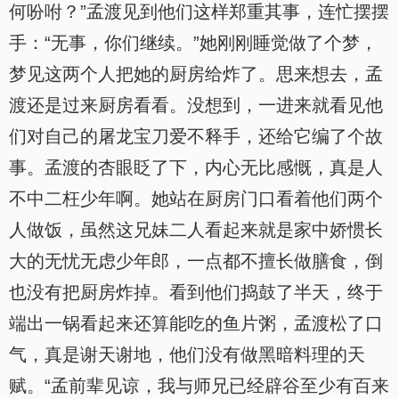
何吩咐？”孟渡见到他们这样郑重其事，连忙摆摆
手：“无事，你们继续。”她刚刚睡觉做了个梦，
梦见这两个人把她的厨房给炸了。思来想去，孟
渡还是过来厨房看看。没想到，一进来就看见他
们对自己的屠龙宝刀爱不释手，还给它编了个故
事。孟渡的杏眼眨了下，内心无比感慨，真是人
不中二枉少年啊。她站在厨房门口看着他们两个
人做饭，虽然这兄妹二人看起来就是家中娇惯长
大的无忧无虑少年郎，一点都不擅长做膳食，倒
也没有把厨房炸掉。看到他们捣鼓了半天，终于
端出一锅看起来还算能吃的鱼片粥，孟渡松了口
气，真是谢天谢地，他们没有做黑暗料理的天
赋。“孟前辈见谅，我与师兄已经辟谷至少有百来