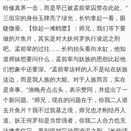
给修真界一击，而是早已被孟前辈囚禁在此处。”
三垣宗的身份玉牌亮了绿光，长钧拿起一看，眼
睫微垂。【惊起一滩鸥鹭】：师兄，我们等下要
做的片鱼片，其实是对大妖何罗执行凌迟之刑
吧。孟前辈的过往……长钧抬头看向水缸，他知
道师妹想要问什么，孟前辈与妖族的恩怨比起他
们想象中还要深。“孟前辈这样的人不是站在妖族
这边，而是我人族的大能。对于人族而言，实在
是幸事。”渔晚舟点点头，表示赞同，并提出了一
个新问题。“师兄，现在的问题在于，你我二人谁
去片鱼片？我不过筑基之境，师兄也才刚结丹入
道。妖王何罗却是当世强者，你我二人合力也无
法擒拿住它，更别提对它动用凌迟之刑。”长钧清