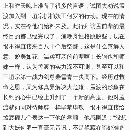
上和昨天晚上准备了很多的言语，试图去劝说孟
渡加入到三垣宗抓捕妖王何罗的行动。现在的情
况，实在令他们始料未及。此行拜访孟前辈的最
终目的都已经完成了。渔晚舟性格跳脱些，现在
恨不得直接来百八十个后空翻，这是什么善解人
意、貌美如花、温柔可亲的前辈啊！长钧也和师
妹一样，认为孟渡的实力深不可测，甚至可以和
三垣宗第一战力剑尊裴雪青一决高下。经历过救
命之恩，又为修真界解决大危难，孟渡的形象在
长钧的心中已经上升到了一个新的高度。他对孟
渡就如同对待师尊一样毕恭毕敬，恨不得直接给
孟渡磕几个表达一下他的孝顺。他感慨道：“没想
到大妖何罗一直毫无音讯，不是躲藏在暗处准备